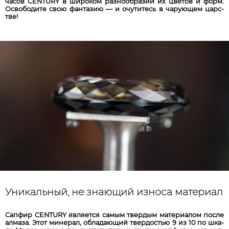
ча­сов CENTURY в ши­ро­ком раз­но­об­ра­зии их цве­тов и форм.
Ос­во­бо­ди­те свою фан­та­зию — и очу­ти­тесь в ча­ру­ющ­ем царс­
тве!
Уникальный, не знающий износа материал
Сап­фир CENTURY яв­ля­ет­ся са­мым твер­дым ма­те­риа­лом пос­ле
ал­ма­за. Этот ми­не­рал, об­ла­да­ющ­ий твер­до­стью 9 из 10 по шка­