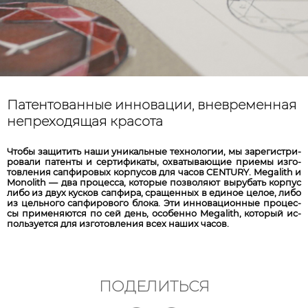
Патентованные инновации, вневременная
непреходящая красота
Что­бы за­щи­тить на­ши уни­каль­ные тех­но­ло­гии, мы за­ре­гист­ри­
ро­ва­ли па­тен­ты и сер­ти­фи­ка­ты, ох­ва­ты­ва­ющ­ие при­емы из­го­
тов­ле­ния сап­фи­ро­вых кор­пу­сов для ча­сов CENTURY. Megalith и
Monolith — два про­цес­са, ко­то­рые поз­во­ля­ют вы­ру­бать кор­пус
ли­бо из двух кус­ков сап­фи­ра, сра­щен­ных в един­ое цел­ое, ли­бо
из цель­но­го сап­фи­ро­во­го бло­ка. Эти ин­но­ва­ци­он­ные про­цес­
сы при­ме­ня­ются по сей день, особ­ен­но Megalith, ко­то­рый ис­
поль­зу­ет­ся для из­го­тов­ле­ния всех на­ших ча­сов.
ПОДЕЛИТЬСЯ