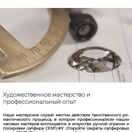
Художественное мастерство и
профессиональный опыт
На­ши мас­те­рские слу­жат мес­том дейст­вия та­инст­вен­но­го ро­
ман­ти­чес­ко­го про­цес­са, в ко­то­ром про­фес­сио­на­лизм на­ших
ча­со­вых мас­те­ров воп­ло­ща­ет­ся в ис­кус­стве руч­ной ог­ра­нки и
по­ли­ров­ки сап­фи­ра CENTURY. От­крой­те сек­ре­ты сап­фи­ро­вых