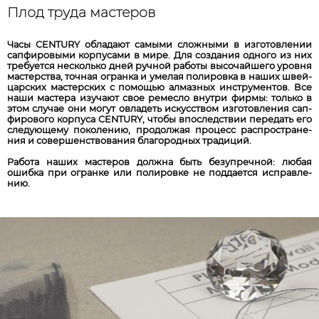
Плод труда мастеров
Ча­сы CENTURY об­ла­да­ют са­мы­ми слож­ны­ми в из­го­тов­ле­нии
сап­фи­ро­вы­ми кор­пу­са­ми в ми­ре. Для соз­да­ния од­но­го из них
тре­бу­ет­ся нес­коль­ко дней руч­ной ра­бо­ты вы­со­чай­ше­го уров­ня
мас­тер­ства, точ­ная ог­ран­ка и умел­ая по­ли­ров­ка в на­ших швей­
царс­ких мас­тер­ских с по­мо­щью ал­маз­ных ин­стру­мен­тов. Все
на­ши мас­те­ра изу­ча­ют свое ре­ме­сло внут­ри фир­мы: толь­ко в
этом слу­чае они мо­гут ов­ла­деть ис­кус­ством из­го­тов­ле­ния сап­
фи­ро­во­го кор­пу­са CENTURY, что­бы впос­ледст­вии пе­ре­дать его
сле­дую­ще­му по­ко­ле­нию, про­долж­ая про­цесс рас­про­стра­не­
ния и со­вер­шенст­во­ва­ния бла­го­род­ных тра­ди­ций.
Ра­бо­та на­ших мас­тер­ов долж­на быть без­уп­реч­ной: лю­бая
ошиб­ка при ог­ран­ке или по­ли­ров­ке не под­да­ет­ся исп­рав­ле­
нию.