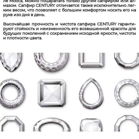
ле Моо­са, мож­но по­ца­ра­пать толь­ко дру­гим сап­фир­ом или ал­
маз­ом. Сап­фир CENTURY от­ли­ча­ет­ся так­же ис­клю­чи­те­льно лег­
ким вес­ом, что поз­во­ля­ет с боль­шим ком­фор­том но­сить его на
ру­ке изо дня в день.
Вы­со­чай­шая проч­ность и чис­то­та сап­фи­ра CENTURY га­ран­ти­
ру­ют стой­кость и не­из­мен­ность его воз­вы­шен­ной кра­со­ты для
бу­ду­щих по­ко­ле­ний с сох­ра­не­ни­ем ис­ход­ной яр­кос­ти, чис­то­ты
и плот­нос­ти цве­та.