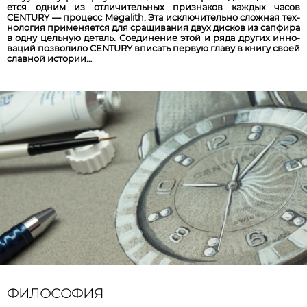
ет­ся од­ним из от­ли­чи­тель­ных приз­на­ков каж­дых ча­сов
CENTURY — про­цесс Megalith. Эта ис­клю­чи­те­льно слож­ная тех­
но­ло­гия при­ме­ня­ет­ся для сра­щи­ва­ния двух дис­ков из сап­фи­ра
в одну цель­ную де­таль. Со­еди­не­ние эт­ой и ря­да дру­гих ин­но­
ва­ций поз­во­ли­ло CENTURY впи­сать пер­вую гла­ву в кни­гу сво­ей
слав­ной ис­то­рии…
ФИЛОСОФИЯ