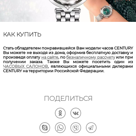
КАК КУПИТЬ
Стать об­ла­да­те­лем пон­ра­вив­шей­ся Вам мо­де­ли ча­сов CENTURY
Вы мо­же­те не вы­хо­дя из до­ма, офор­мив бес­плат­ную до­став­ку и
про­из­ве­дя оп­ла­ту
на сай­те
, по
без­на­лич­но­му рас­сче­ту
или при
по­лу­че­нии за­ка­за. Так­же Вы мо­же­те по­се­тить один из
ЧАСОВЫХ САЛОНОВ
, яв­ля­ющих­ся офи­циаль­ны­ми ди­ле­ра­ми
CENTURY на тер­ри­то­рии Рос­сий­ской Фе­де­ра­ции.
ПОДЕЛИТЬСЯ