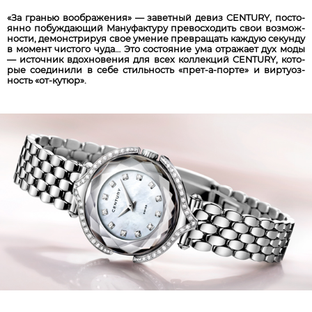
«За гра­нью во­об­ра­же­ния» — за­вет­ный де­виз CENTURY, пос­то­
ян­но по­буж­да­ющий Ма­ну­фак­ту­ру пре­вос­хо­дить свои воз­мож­
но­сти, де­монст­ри­руя свое уме­ние пре­вра­щать каж­дую се­кун­ду
в мо­мент чис­то­го чу­да… Это со­сто­ян­ие ума от­ра­жа­ет дух мо­ды
— ис­точ­ник вдох­но­ве­ния для всех кол­лек­ций CENTURY, ко­то­
рые со­един­или в се­бе стиль­ность «прет-а-порте» и вир­ту­оз­
ность «от-кутюр».