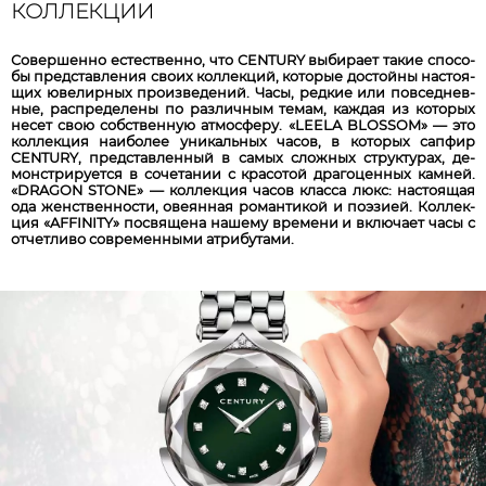
КОЛЛЕКЦИИ
Со­вер­шен­но ес­тест­вен­но, что CENTURY вы­би­ра­ет та­кие спо­со­
бы пред­став­ле­ния сво­их кол­лек­ций, ко­то­рые дос­той­ны на­стоя­
щих юве­лир­ных про­из­ве­де­ний. Ча­сы, ред­кие или пов­сед­нев­
ные, рас­пре­де­ле­ны по раз­лич­ным те­мам, каж­дая из ко­то­рых
не­сет свою собст­вен­ную ат­мос­фе­ру. «LEELA BLOSSOM» — это
кол­лек­ция на­ибо­лее уни­каль­ных ча­сов, в ко­то­рых сап­фир
CENTURY, пред­став­лен­ный в са­мых слож­ных струк­ту­рах, де­
монст­ри­ру­ет­ся в со­че­та­нии с кра­со­той дра­го­цен­ных кам­ней.
«DRAGON STONE» — кол­лек­ция ча­сов клас­са люкс: на­сто­ящ­ая
ода женст­вен­нос­ти, ове­ян­ная ро­ман­ти­кой и по­эзи­ей. Кол­лек­
ция «AFFINITY» пос­вя­ще­на на­ше­му вре­ме­ни и вклю­ча­ет ча­сы с
от­чет­ли­во со­вре­мен­ны­ми ат­ри­бу­та­ми.