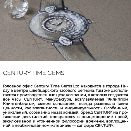
CENTURY TIME GEMS
Го­лов­ной офис Century Time Gems Ltd на­хо­дит­ся в го­ро­де Ни­
дау в цент­ре швей­царс­ко­го ча­со­во­го ре­ги­она. Там же рас­по­ла­
га­ют­ся про­из­вод­ствен­ные це­ха ком­па­нии, в ко­то­рых соз­да­ют­ся
все ча­сы CENTURY. Ма­ну­фак­ту­ра, воз­глав­ля­ем­ая Фи­лип­пом
Клин­ген­бер­гом, сы­ном ос­но­ва­те­ля, все­гда раз­ви­ва­ла та­кие
цен­нос­ти, как эле­гант­ность и ин­ди­ви­дуаль­ность. Осо­бен­ный,
уни­каль­ный, осо­знан­но не­за­ви­си­мый, бренд CENTURY на про­
тя­же­нии де­ся­ти­ле­тий прев­ра­тил­ся в оли­цет­во­ре­ние но­вой,
экс­клю­зив­ной и утон­чен­ной фи­ло­со­фии вре­ме­ни, воп­ло­щен­
ной в не­обык­но­вен­ном ма­те­ри­але — сап­фи­ре CENTURY.