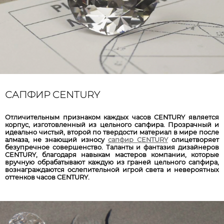
САПФИР CENTURY
От­ли­чи­тель­ным приз­на­ком каж­дых ча­сов CENTURY яв­ля­ет­ся
кор­пус, из­го­тов­лен­ный из цель­но­го сап­фи­ра. Про­зрач­ный и
иде­аль­но чис­тый, вто­рой по твер­до­сти ма­те­ри­ал в ми­ре пос­ле
ал­ма­за, не знаю­щий из­но­су
са­пфир CENTURY
оли­цет­во­ря­ет
без­уп­реч­ное со­вер­шен­ство. Та­лан­ты и фан­та­зия ди­зай­не­ров
CENTURY, бла­го­да­ря на­вы­кам мас­тер­ов ком­па­нии, ко­то­рые
вруч­ную об­ра­ба­ты­ва­ют каж­дую из гра­ней цель­но­го сап­фи­ра,
воз­наг­раж­да­ют­ся ос­ле­пи­тель­ной иг­рой све­та и не­ве­ро­ят­ных
от­тен­ков ча­сов CENTURY.