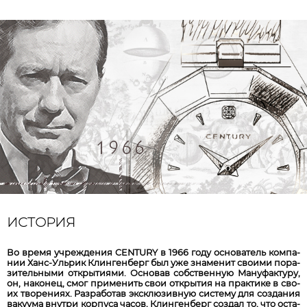
ИСТОРИЯ
Во вре­мя уч­реж­де­ния CENTURY в 1966 го­ду ос­но­ва­тель ком­па­
нии Ханс-Ульрик Клин­ген­берг был уже зна­ме­нит свои­ми по­ра­
зи­тель­ны­ми от­кры­тия­ми. Ос­но­вав собст­вен­ную Ма­ну­фак­ту­ру,
он, на­ко­нец, смог при­ме­нить свои от­кры­тия на прак­ти­ке в сво­
их тво­ре­ни­ях. Раз­ра­бо­тав экс­клю­зив­ную сис­те­му для соз­да­ния
ва­куума вну­три кор­пу­са ча­сов, Клин­ген­берг соз­дал то, что ос­та­