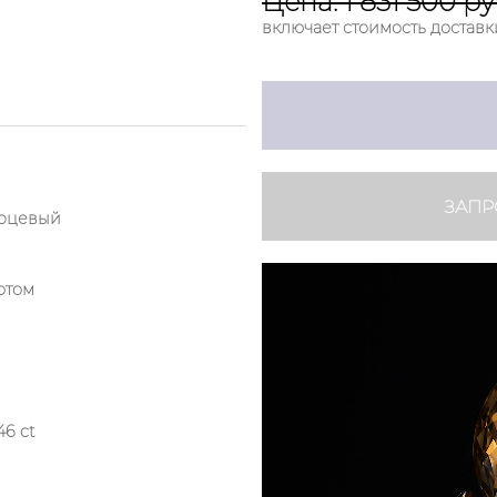
Цена: 1 831 500 ру
включает стоимость доставк
ЗАПР
арцевый
отом
46 ct