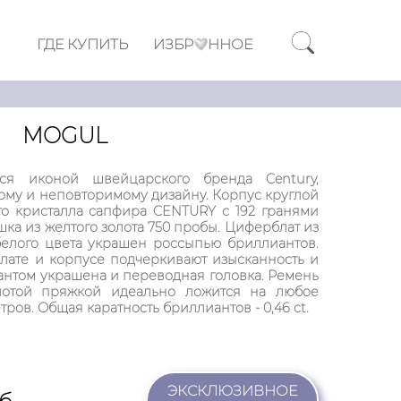
ГДЕ КУПИТЬ
ИЗБР
ННОЕ
MOGUL
ся иконой швейцарского бренда Century,
ому и неповторимому дизайну. Корпус круглой
о кристалла сапфира CENTURY с 192 гранями
ка из желтого золота 750 пробы. Циферблат из
белого цвета украшен россыпью бриллиантов.
лате и корпусе подчеркивают изысканность и
иантом украшена и переводная головка. Ремень
лотой пряжкой идеально ложится на любое
тров. Общая каратность бриллиантов - 0,46 ct.
ЭКСКЛЮЗИВНОЕ